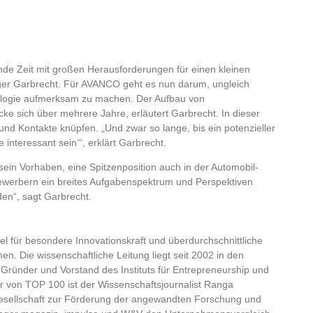
nde Zeit mit großen Herausforderungen für einen kleinen
olger Garbrecht. Für AVANCO geht es nun darum, ungleich
ologie aufmerksam zu machen. Der Aufbau von
e sich über mehrere Jahre, erläutert Garbrecht. In dieser
und Kontakte knüpfen. „Und zwar so lange, bis ein potenzieller
interessant sein‘“, erklärt Garbrecht.
r sein Vorhaben, eine Spitzenposition auch in der Automobil-
 Bewerbern ein breites Aufgabenspektrum und Perspektiven
den“, sagt Garbrecht.
 für besondere Innovationskraft und überdurchschnittliche
n. Die wissenschaftliche Leitung liegt seit 2002 in den
 Gründer und Vorstand des Instituts für Entrepreneurship und
or von TOP 100 ist der Wissenschaftsjournalist Ranga
Gesellschaft zur Förderung der angewandten Forschung und