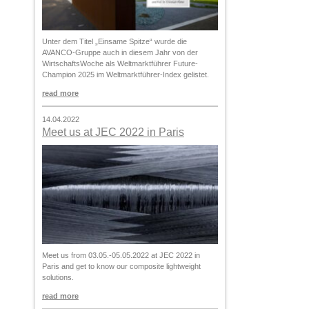
Unter dem Titel „Einsame Spitze“ wurde die
AVANCO-Gruppe auch in diesem Jahr von der
WirtschaftsWoche als Weltmarktführer Future-
Champion 2025 im Weltmarktführer-Index gelistet.
read more
14.04.2022
Meet us at JEC 2022 in Paris
Meet us from 03.05.-05.05.2022 at JEC 2022 in
Paris and get to know our composite lightweight
solutions.
read more