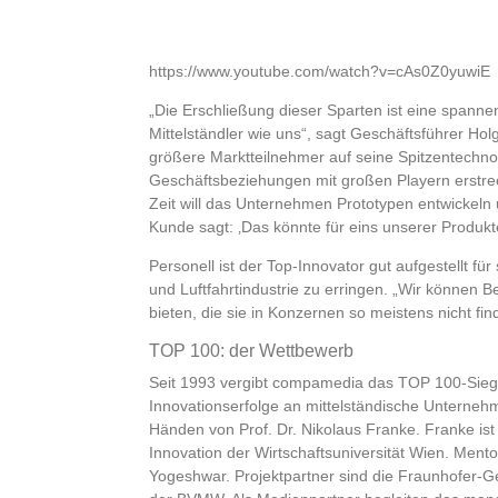
https://www.youtube.com/watch?v=cAs0Z0yuwiE
„Die Erschließung dieser Sparten ist eine spanne
Mittelständler wie uns“, sagt Geschäftsführer H
größere Marktteilnehmer auf seine Spitzentechn
Geschäftsbeziehungen mit großen Playern erstreck
Zeit will das Unternehmen Prototypen entwickeln 
Kunde sagt: ‚Das könnte für eins unserer Produkte 
Personell ist der Top-Innovator gut aufgestellt fü
und Luftfahrtindustrie zu erringen. „Wir können
bieten, die sie in Konzernen so meistens nicht fin
TOP 100: der Wettbewerb
Seit 1993 vergibt compamedia das TOP 100-Siegel
Innovationserfolge an mittelständische Unternehme
Händen von Prof. Dr. Nikolaus Franke. Franke ist
Innovation der Wirtschaftsuniversität Wien. Ment
Yogeshwar. Projektpartner sind die Fraunhofer-