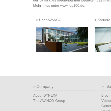
der BVMW. Als Medienpartner begleiten das ma
Mehr Infos unter
www.top100.de
.
Über AVANCO
Karriere
Company
Inf
About DYNEXA
Broch
The AVANCO-Group
Video
Gener