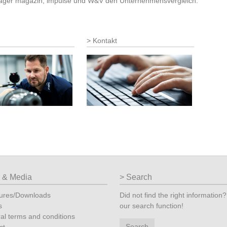
nager magazin, impulse und W&V den Unternehmensvergleich.
Kontakt
o & Media
Search
ures/Downloads
Did not find the right information
s
our search function!
al terms and conditions
Search