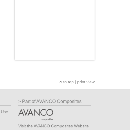
to top
|
print view
Part of AVANCO Composites
? Use
Visit the AVANCO Composites Website