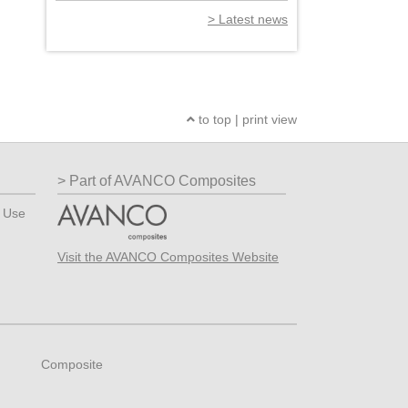
Latest news
to top
|
print view
Part of AVANCO Composites
? Use
Visit the AVANCO Composites Website
Composite