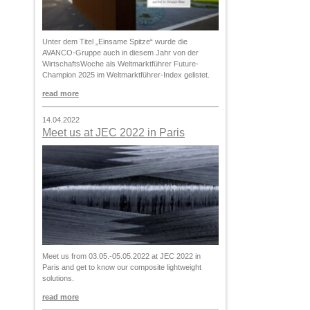
Unter dem Titel „Einsame Spitze“ wurde die
AVANCO-Gruppe auch in diesem Jahr von der
WirtschaftsWoche als Weltmarktführer Future-
Champion 2025 im Weltmarktführer-Index gelistet.
read more
14.04.2022
Meet us at JEC 2022 in Paris
Meet us from 03.05.-05.05.2022 at JEC 2022 in
Paris and get to know our composite lightweight
solutions.
read more