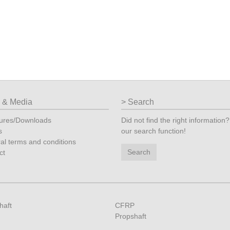
o & Media
Search
ures/Downloads
Did not find the right information
s
our search function!
al terms and conditions
Search
ct
haft
CFRP
Propshaft